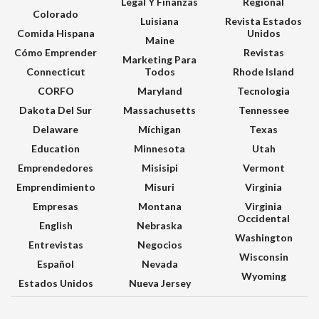
Legal Y Finanzas
Regional
Colorado
Luisiana
Revista Estados
Comida Hispana
Unidos
Maine
Cómo Emprender
Revistas
Marketing Para
Connecticut
Todos
Rhode Island
CORFO
Maryland
Tecnologia
Dakota Del Sur
Massachusetts
Tennessee
Delaware
Míchigan
Texas
Education
Minnesota
Utah
Emprendedores
Misisipi
Vermont
Emprendimiento
Misuri
Virginia
Empresas
Montana
Virginia
Occidental
English
Nebraska
Washington
Entrevistas
Negocios
Wisconsin
Español
Nevada
Wyoming
Estados Unidos
Nueva Jersey