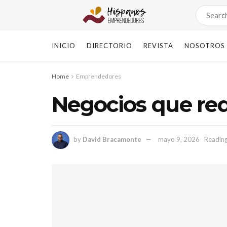
INICIO
DIRECTORIO
REVISTA
NOSOTROS
Home
Emprendedores
Negocios que req
by
David Bracamonte
mayo 9, 2026
Reading