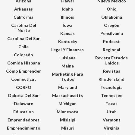
Arizona
Hawái
Nuevo México
Arkansas
Idaho
Ohio
California
Illinois
Oklahoma
Carolina Del
Iowa
Oregón
Norte
Kansas
Pensilvania
Carolina Del Sur
Kentucky
Podcast
Chile
Legal Y Finanzas
Regional
Colorado
Luisiana
Revista Estados
Comida Hispana
Unidos
Maine
Cómo Emprender
Revistas
Marketing Para
Connecticut
Todos
Rhode Island
CORFO
Maryland
Tecnologia
Dakota Del Sur
Massachusetts
Tennessee
Delaware
Míchigan
Texas
Education
Minnesota
Utah
Emprendedores
Misisipi
Vermont
Emprendimiento
Misuri
Virginia