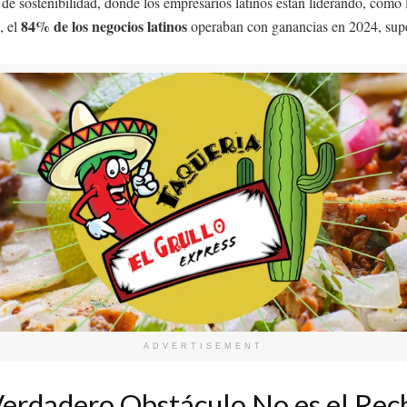
 de sostenibilidad, donde los empresarios latinos están liderando, como
84% de los negocios latinos
, el
operaban con ganancias en 2024, super
ADVERTISEMENT
l Verdadero Obstáculo No es el Rec