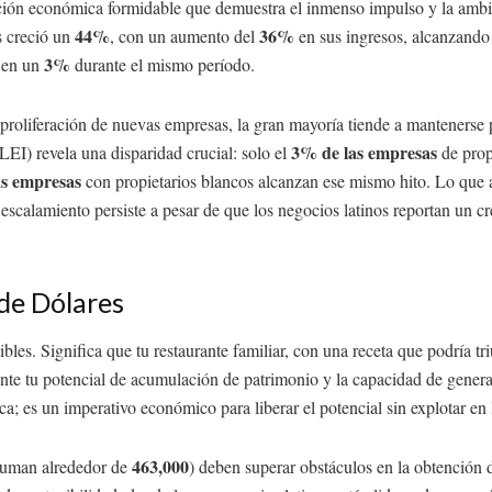
ución económica formidable que demuestra el inmenso impulso y la ambi
44%
36%
s creció un
, con un aumento del
en sus ingresos, alcanzando 
3%
 en un
durante el mismo período.
 proliferación de nuevas empresas, la gran mayoría tiende a mantenerse
3% de las empresas
LEI) revela una disparidad crucial: solo el
de prop
as empresas
con propietarios blancos alcanzan ese mismo hito. Lo que a
scalamiento persiste a pesar de que los negocios latinos reportan un c
 de Dólares
les. Significa que tu restaurante familiar, con una receta que podría tri
amente tu potencial de acumulación de patrimonio y la capacidad de gen
ca; es un imperativo económico para liberar el potencial sin explotar e
463,000
 suman alrededor de
) deben superar obstáculos en la obtención d