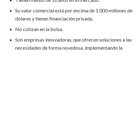
Su valor comercial está por encima de 1.000 millones de
dólares y tienen financiación privada.
No cotizan en la bolsa.
Son empresas innovadoras, que ofrecen soluciones a las
necesidades de forma novedosa, implementando la
tecnología.
Crecen rápido y son escalables, buscan expandirse en
poco tiempo.
Empresas unicornio en Chile: caso
NotCo
En publicaciones anteriores explicábamos cómo Cornershop se
convirtió en la
primera unicornio en Chile
. Poco tiempo después
la foodtecht NotCo también alcanzó esta calificación,