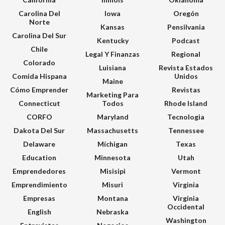
Carolina Del
Iowa
Oregón
Norte
Kansas
Pensilvania
Carolina Del Sur
Kentucky
Podcast
Chile
Legal Y Finanzas
Regional
Colorado
Luisiana
Revista Estados
Comida Hispana
Unidos
Maine
Cómo Emprender
Revistas
Marketing Para
Connecticut
Todos
Rhode Island
CORFO
Maryland
Tecnologia
Dakota Del Sur
Massachusetts
Tennessee
Delaware
Míchigan
Texas
Education
Minnesota
Utah
Emprendedores
Misisipi
Vermont
Emprendimiento
Misuri
Virginia
Empresas
Montana
Virginia
Occidental
English
Nebraska
Washington