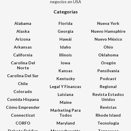
negocios en USA
Categorías
Alabama
Florida
Nueva York
Alaska
Georgia
Nuevo Hamsphire
Arizona
Hawái
Nuevo México
Arkansas
Idaho
Ohio
California
Illinois
Oklahoma
Carolina Del
Iowa
Oregón
Norte
Kansas
Pensilvania
Carolina Del Sur
Kentucky
Podcast
Chile
Legal Y Finanzas
Regional
Colorado
Luisiana
Revista Estados
Comida Hispana
Unidos
Maine
Cómo Emprender
Revistas
Marketing Para
Connecticut
Todos
Rhode Island
CORFO
Maryland
Tecnologia
Dakota Del Sur
Massachusetts
Tennessee