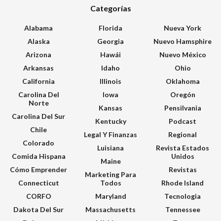
Categorías
Alabama
Florida
Nueva York
Alaska
Georgia
Nuevo Hamsphire
Arizona
Hawái
Nuevo México
Arkansas
Idaho
Ohio
California
Illinois
Oklahoma
Carolina Del
Iowa
Oregón
Norte
Kansas
Pensilvania
Carolina Del Sur
Kentucky
Podcast
Chile
Legal Y Finanzas
Regional
Colorado
Luisiana
Revista Estados
Comida Hispana
Unidos
Maine
Cómo Emprender
Revistas
Marketing Para
Connecticut
Todos
Rhode Island
CORFO
Maryland
Tecnologia
Dakota Del Sur
Massachusetts
Tennessee