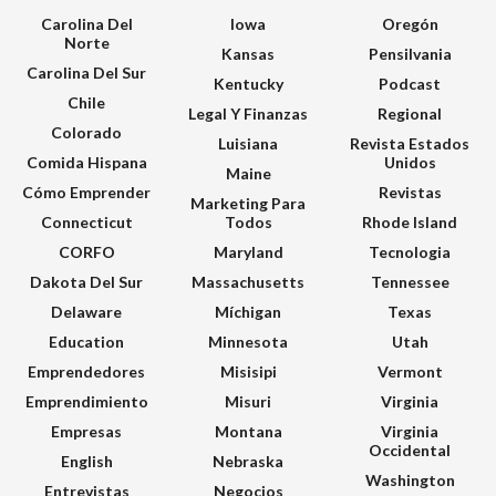
Carolina Del
Iowa
Oregón
Norte
Kansas
Pensilvania
Carolina Del Sur
Kentucky
Podcast
Chile
Legal Y Finanzas
Regional
Colorado
Luisiana
Revista Estados
Comida Hispana
Unidos
Maine
Cómo Emprender
Revistas
Marketing Para
Connecticut
Todos
Rhode Island
CORFO
Maryland
Tecnologia
Dakota Del Sur
Massachusetts
Tennessee
Delaware
Míchigan
Texas
Education
Minnesota
Utah
Emprendedores
Misisipi
Vermont
Emprendimiento
Misuri
Virginia
Empresas
Montana
Virginia
Occidental
English
Nebraska
Washington
Entrevistas
Negocios