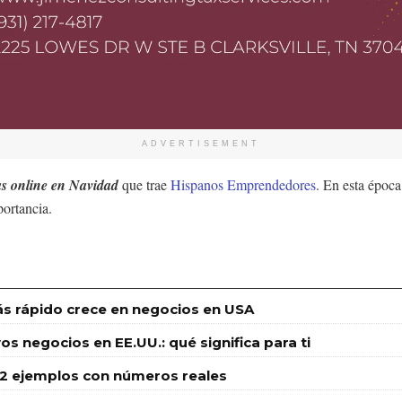
ADVERTISEMENT
as online en Navidad
que trae
Hispanos Emprendedores
. En esta époc
portancia.
s rápido crece en negocios en USA
s negocios en EE.UU.: qué significa para ti
12 ejemplos con números reales