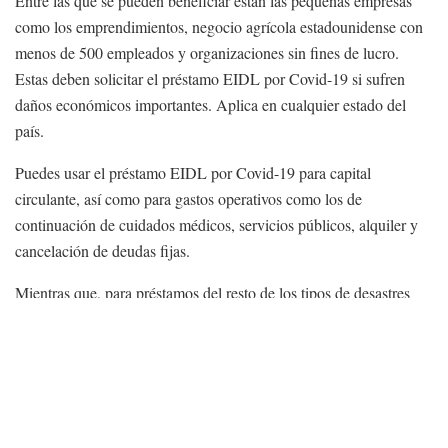
Entre las que se pueden beneficiar están las pequeñas empresas
como los emprendimientos, negocio agrícola estadounidense con
menos de 500 empleados y organizaciones sin fines de lucro.
Estas deben solicitar el préstamo EIDL por Covid-19 si sufren
daños económicos importantes. Aplica en cualquier estado del
país.
Puedes usar el préstamo EIDL por Covid-19 para capital
circulante, así como para gastos operativos como los de
continuación de cuidados médicos, servicios públicos, alquiler y
cancelación de deudas fijas.
Mientras que, para préstamos del resto de los tipos de desastres
entran las empresas u organizaciones sin fines de lucro privadas
ubicadas en las zonas declaradas como de desastre. También los
propietarios de viviendas o inquilinos afectados.
Este préstamo se aplica para cubrir gastos no amparados por los
seguros o el de la Agencia Federal para el Manejo de