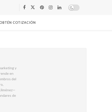
OBTÉN COTIZACIÓN
marketing y
prende en
iembros del
ro,
a Jiménez—
tándares de