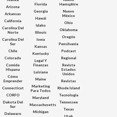
Florida
Hamsphire
Arizona
Georgia
Nuevo
Arkansas
México
Hawái
California
Ohio
Idaho
Carolina Del
Oklahoma
Norte
Illinois
Oregón
Carolina Del
Iowa
Sur
Pensilvania
Kansas
Chile
Podcast
Kentucky
Colorado
Regional
Legal Y
Comida
Finanzas
Revista
Hispana
Estados
Luisiana
Unidos
Cómo
Maine
Emprender
Revistas
Marketing
Connecticut
Rhode Island
Para Todos
CORFO
Tecnologia
Maryland
Dakota Del
Tennessee
Massachusetts
Sur
Texas
Míchigan
Delaware
Utah