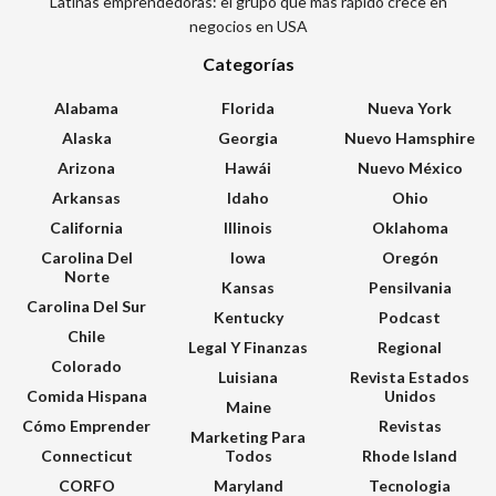
Latinas emprendedoras: el grupo que más rápido crece en
negocios en USA
Categorías
Alabama
Florida
Nueva York
Alaska
Georgia
Nuevo Hamsphire
Arizona
Hawái
Nuevo México
Arkansas
Idaho
Ohio
California
Illinois
Oklahoma
Carolina Del
Iowa
Oregón
Norte
Kansas
Pensilvania
Carolina Del Sur
Kentucky
Podcast
Chile
Legal Y Finanzas
Regional
Colorado
Luisiana
Revista Estados
Comida Hispana
Unidos
Maine
Cómo Emprender
Revistas
Marketing Para
Connecticut
Todos
Rhode Island
CORFO
Maryland
Tecnologia