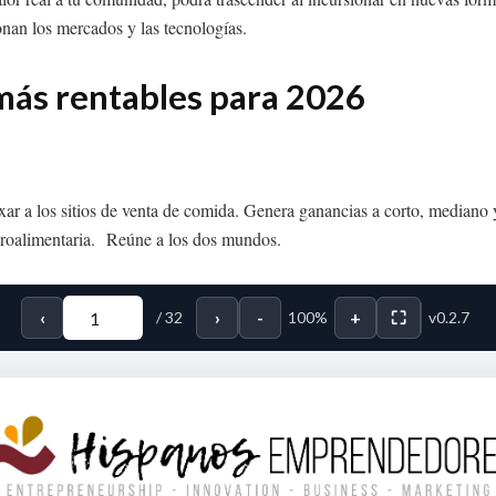
onan los mercados y las tecnologías.
más rentables para 2026
r a los sitios de venta de comida. Genera ganancias a corto, mediano y l
a agroalimentaria. Reúne a los dos mundos.
‹
›
-
+
⛶
/
32
100%
v0.2.7