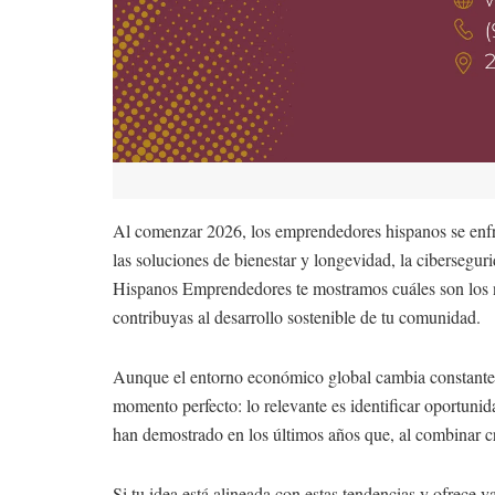
Al comenzar 2026, los emprendedores hispanos se enfren
las soluciones de bienestar y longevidad, la cibersegu
Hispanos Emprendedores te mostramos cuáles son los ne
contribuyas al desarrollo sostenible de tu comunidad.
Aunque el entorno económico global cambia constantemen
momento perfecto: lo relevante es identificar oportuni
han demostrado en los últimos años que, al combinar cre
Si tu idea está alineada con estas tendencias y ofrece 