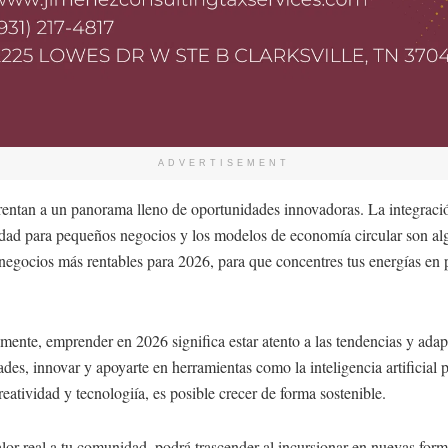
ADVERTISEMENT
tan a un panorama lleno de oportunidades innovadoras. La integración de
ridad para pequeños negocios y los modelos de economía circular son al
gocios más rentables para 2026, para que concentres tus energías en p
te, emprender en 2026 significa estar atento a las tendencias y adapta
dades, innovar y apoyarte en herramientas como la inteligencia artifici
atividad y tecnologiía, es posible crecer de forma sostenible.
valor real a tu comunidad, podrá trascender al incursionar en nuevas for