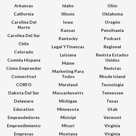
Arkansas
Idaho
Ohio
California
Illinois
Oklahoma
Carolina Del
Iowa
Oregón
Norte
Kansas
Pensilvania
Carolina Del Sur
Kentucky
Podcast
Chile
Legal Y Finanzas
Regional
Colorado
Luisiana
Revista Estados
Comida Hispana
Unidos
Maine
Cómo Emprender
Revistas
Marketing Para
Connecticut
Todos
Rhode Island
CORFO
Maryland
Tecnologia
Dakota Del Sur
Massachusetts
Tennessee
Delaware
Míchigan
Texas
Education
Minnesota
Utah
Emprendedores
Misisipi
Vermont
Emprendimiento
Misuri
Virginia
Empresas
Montana
Virginia