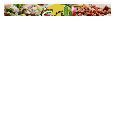
ADVERTISEMENT
Parte de la comisión de
Uber se destina a la
promoción del negocio.
¿Cómo emprender con Uber en
Chile?
trabajar de Uber en Chile
Si quieres
tienes que cumplir con los
requisitos: