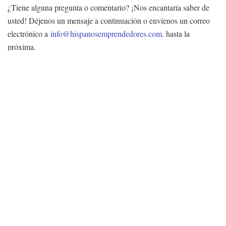
¿Tiene alguna pregunta o comentario? ¡Nos encantaría saber de
usted! Déjenos un mensaje a continuación o envíenos un correo
electrónico a
info@hispanosemprendedores.com
. hasta la
próxima.
Qué es La Ley de Comida Casera
de California, AB 1616?
La Ley de Alimentos Caseros de California, AB 1616, permite a
los individuos vender ciertos tipos de productos alimenticios
elaborados en sus cocinas caseras sin necesidad de obtener un
permiso o licencia comercial. La ley entró en vigor el 1 de enero
de 2012. Bajo la ley de alimentos caseros, usted puede vender
ciertos alimentos que no son potencialmente peligrosos y que no
requieren refrigeración. Entre ellos se encuentran los productos
horneados como panes, galletas y pasteles; mermeladas y jaleas;
tartas de frutas; frutas secas y frutos secos; palomitas de maíz;