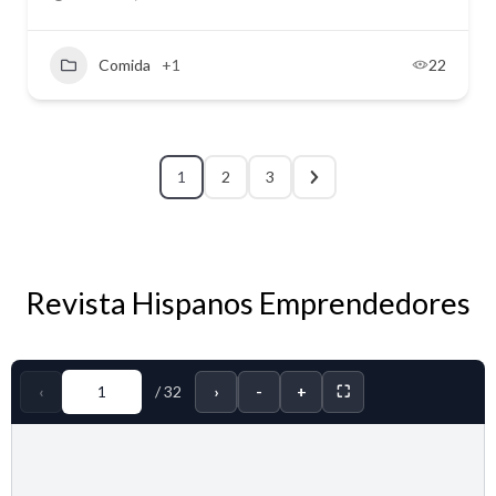
Comida
+1
22
1
2
3
Revista Hispanos Emprendedores
‹
/
32
›
-
+
⛶